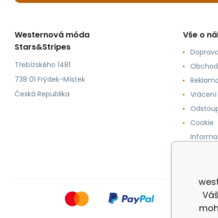
Westernová móda
Vše o n
Stars&Stripes
Doprava
Třebízského 1481
Obchod
738 01 Frýdek-Místek
Reklama
Česká Republika
Vrácení
Odstoup
Cookie
Informa
osobníc
west
Váš
mohl