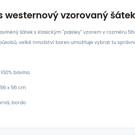
s
westernový vzorovaný šáte
avlněný šátek s klasickým "paisley" vzorem v rozměru 56
ůsobů, velké množství barev umožňuje vybrat tu správno
100% bavlna
56 x 56 cm
rná, bordo