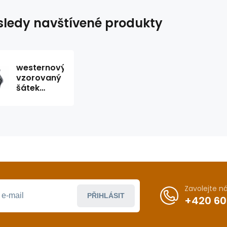
ledy navštívené produkty
westernový
vzorovaný
šátek
56x56 cm
Zavolejte 
PŘIHLÁSIT
+420 60