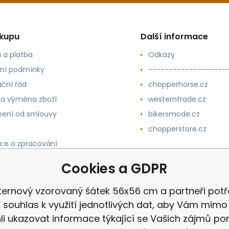
ákupu
Další informace
 a platba
Odkazy
ní podmínky
-------------------
ční řád
chopperhorse.cz
 a výměna zboží
westerntrade.cz
ení od smlouvy
bikersmode.cz
chopperstore.cz
ce o zpracování
h údajů
Cookies a GDPR
ernový vzorovaný šátek 56x56 cm a partneři potř
 souhlas k využití jednotlivých dat, aby Vám mimo 
i ukazovat informace týkající se Vašich zájmů p