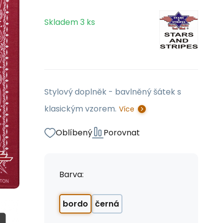
Skladem
3
ks
Stylový doplněk - bavlněný šátek s
klasickým vzorem.
Více
Oblíbený
Porovnat
Barva:
bordo
černá