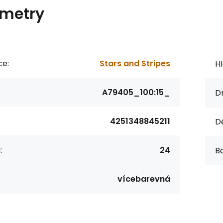
metry
ce:
Stars and Stripes
Hl
A79405_100:15_
Dr
4251348845211
D
:
24
Ba
vícebarevná