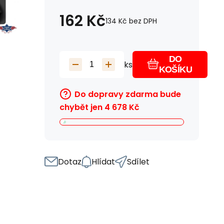
162
Kč
134
Kč
bez DPH
DO
ks
KOŠÍKU
Do dopravy zdarma bude
chybět jen
4 678
Kč
Dotaz
Hlídat
Sdílet