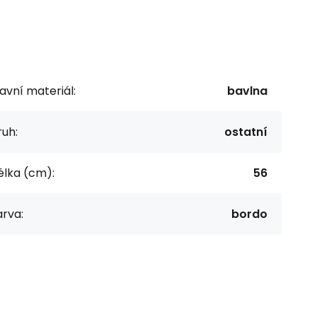
avní materiál:
bavlna
uh:
ostatní
élka (cm):
56
rva:
bordo