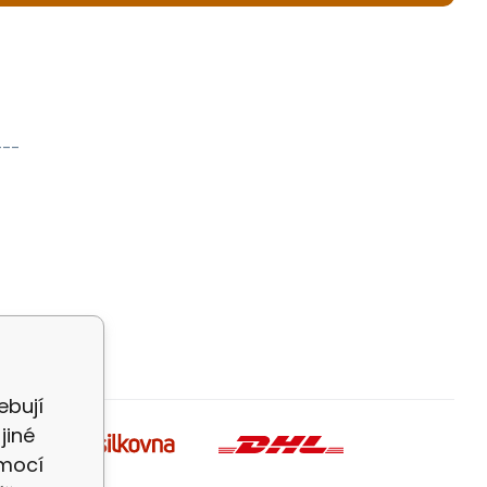
---
ebují
jiné
omocí