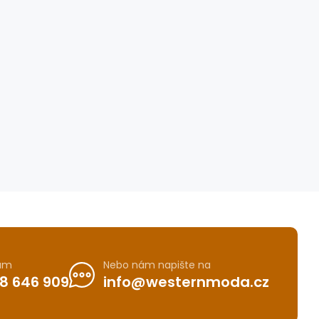
nám
Nebo nám napište na
8 646 909
info@westernmoda.cz