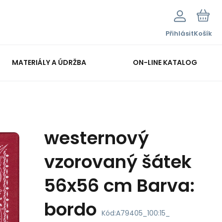
Přihlásit
Košík
MATERIÁLY A ÚDRŽBA
ON-LINE KATALOG
westernový
vzorovaný šátek
56x56 cm Barva:
bordo
Kód:
A79405_100:15_