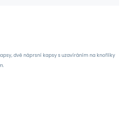
psy, dvě náprsní kapsy s uzavíráním na knoflíky
m.