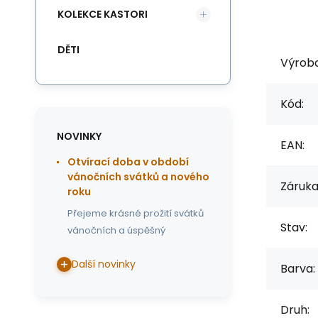
KOLEKCE KASTORI
DĚTI
Výrob
Kód:
NOVINKY
EAN:
Otvírací doba v období
vánočních svátků a nového
Záruka
roku
Přejeme krásné prožití svátků
Stav:
vánočních a úspěšný
Další novinky
Barva:
Druh: