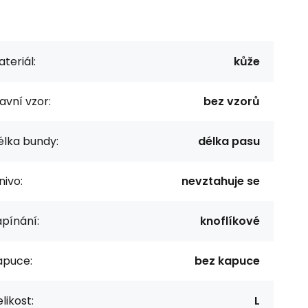
teriál:
kůže
avní vzor:
bez vzorů
élka bundy:
délka pasu
nivo:
nevztahuje se
pínání:
knoflíkové
apuce:
bez kapuce
likost:
L