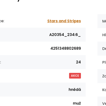
ce:
Stars and Stripes
Ma
A20354_234:6_
Hl
4251348802689
D
:
24
Pl
Za
AKCE
hnědá
K
muž
Ve