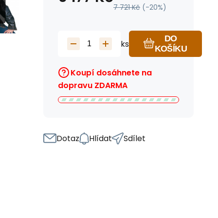
7 721
Kč
(-
20
%)
DO
ks
KOŠÍKU
Koupí dosáhnete na
dopravu ZDARMA
Dotaz
Hlídat
Sdílet