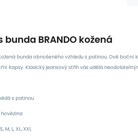
s
bunda BRANDO kožená
kožená bunda obnošeného vzhledu s patinou. Dvě boční ka
třní kapsy. Klasický jeansový střih vás udělá neodolatelný
ědá s patinou
hovězina
S, M, L, XL, XXL