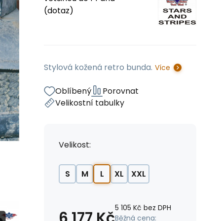
(dotaz)
Stylová kožená retro bunda.
Více
Oblíbený
Porovnat
Velikostní tabulky
Velikost:
S
M
L
XL
XXL
5 105
Kč
bez DPH
6 177
Kč
Běžná cena: