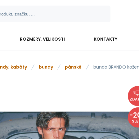
ROZMĚRY, VELIKOSTI
KONTAKTY
ndy, kabáty
bundy
pánské
bunda BRANDO kože
ZDA
-
2
SL