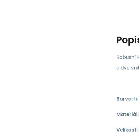
Popi
Robusní 
a dvě vni
Barva:
hn
Materiál:
Velikost: