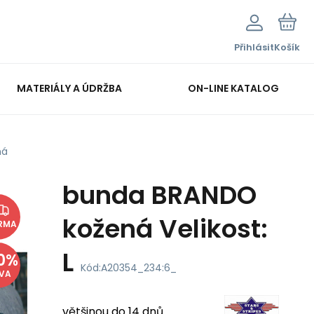
Přihlásit
Košík
MATERIÁLY A ÚDRŽBA
ON-LINE KATALOG
ná
bunda BRANDO
kožená Velikost:
RMA
L
0
%
Kód:
A20354_234:6_
EVA
většinou do 14 dnů