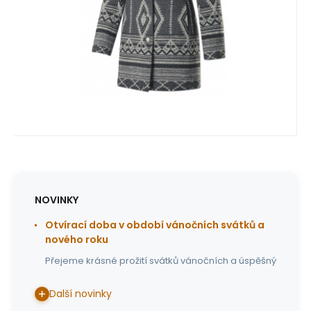
Oblíbený
Porovnat
NOVINKY
Otvírací doba v období vánočních svátků a
nového roku
Přejeme krásné prožití svátků vánočních a úspěšný
Další novinky