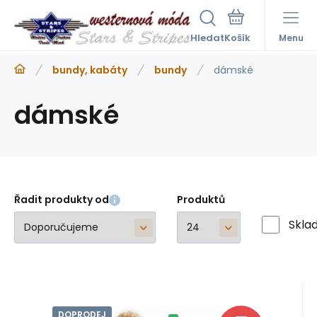
Hledat
Menu
bundy, kabáty
bundy
dámské
dámské
Řadit produkty od
Produktů
Skla
DOPRODEJ
Kód:
A20360