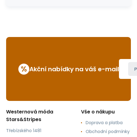
%
Akční nabídky na váš e-mail
P
Westernová móda
Vše o nákupu
Stars&Stripes
Doprava a platba
Třebízského 1481
Obchodní podmínky