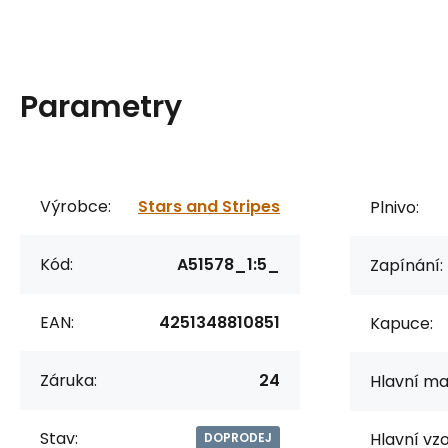
Parametry
Výrobce:
Stars and Stripes
Plnivo:
Kód:
A51578_1:5_
Zapínání:
EAN:
4251348810851
Kapuce:
Záruka:
24
Hlavní mat
Stav:
Hlavní vzo
DOPRODEJ