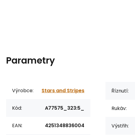
Parametry
Výrobce:
Stars and Stripes
Říznutí:
Kód:
A77575_323:5_
Rukáv:
EAN:
4251348836004
Výstřih: