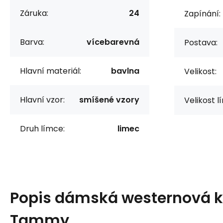
Záruka:
24
Zapínání:
Barva:
vícebarevná
Postava:
Hlavní materiál:
bavlna
Velikost:
Hlavní vzor:
smíšené vzory
Velikost l
Druh límce:
limec
Popis
dámská westernová k
Tammy