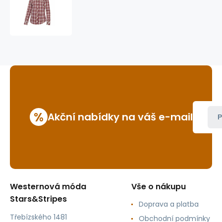
westernová
košile
Tammy
%
Akční nabídky na váš e-mail
P
Westernová móda
Vše o nákupu
Stars&Stripes
Doprava a platba
Třebízského 1481
Obchodní podmínky