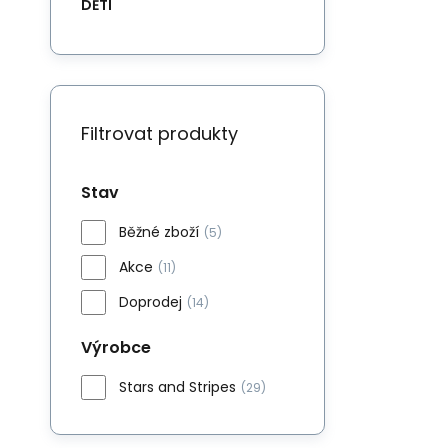
DĚTI
Filtrovat produkty
Stav
Běžné zboží
(5)
Akce
(11)
Doprodej
(14)
Výrobce
Stars and Stripes
(29)