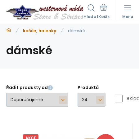
Hledat
Menu
košile, halenky
dámské
dámské
Řadit produkty od
Produktů
Skla
AKCE
Kód:
A79974