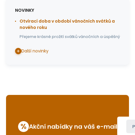
NOVINKY
Otvírací doba v období vánočních svátků a
nového roku
Přejeme krásné prožití svátků vánočních a úspěšný
Další novinky
%
Akční nabídky na váš e-mail
P