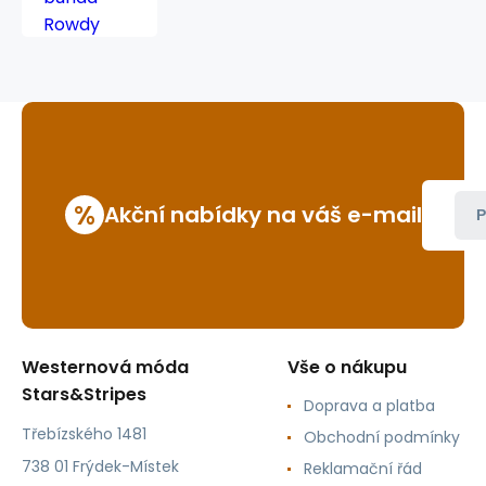
%
Akční nabídky na váš e-mail
P
Westernová móda
Vše o nákupu
Stars&Stripes
Doprava a platba
Třebízského 1481
Obchodní podmínky
738 01 Frýdek-Místek
Reklamační řád