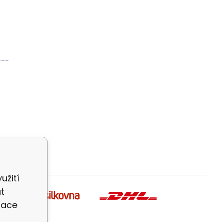
---
užití
t
zace