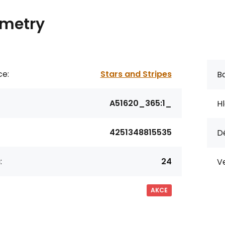
metry
ce:
Stars and Stripes
Ba
A51620_365:1_
Hl
4251348815535
D
:
24
Ve
AKCE