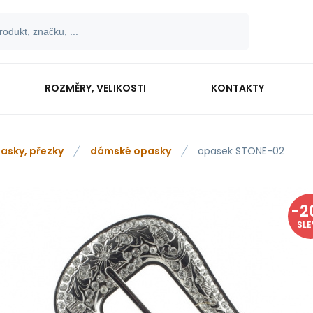
ROZMĚRY, VELIKOSTI
KONTAKTY
asky, přezky
dámské opasky
opasek STONE-02
-
2
SL