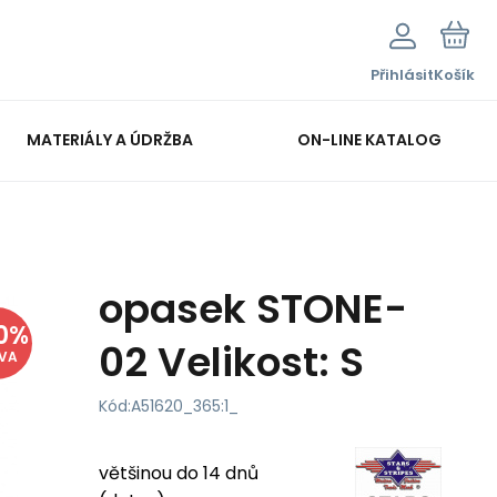
Přihlásit
Košík
MATERIÁLY A ÚDRŽBA
ON-LINE KATALOG
opasek STONE-
0
%
02 Velikost: S
EVA
Kód:
A51620_365:1_
většinou do 14 dnů