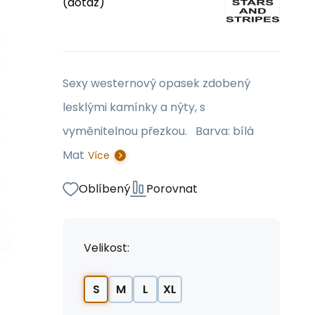
(dotaz)
Sexy westernový opasek zdobený
lesklými kamínky a nýty, s
vyměnitelnou přezkou. Barva: bílá
Mat
Více
Oblíbený
Porovnat
Velikost:
S
M
L
XL