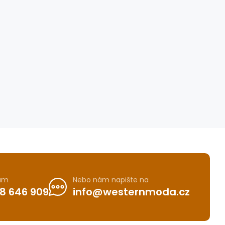
nám
Nebo nám napište na
8 646 909
info@westernmoda.cz