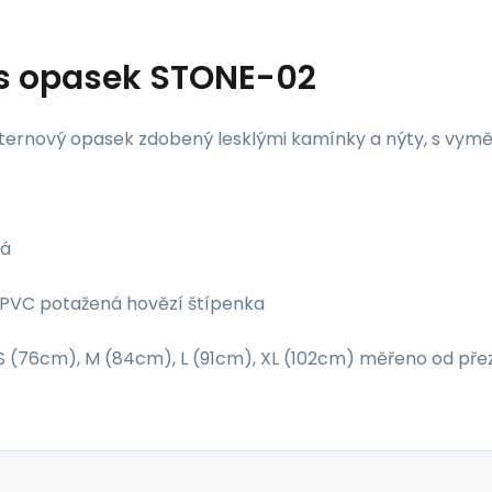
s
opasek STONE-02
ternový opasek zdobený lesklými kamínky a nýty, s vymě
lá
: PVC potažená hovězí štípenka
 S (76cm), M (84cm), L (91cm), XL (102cm) měřeno od přez