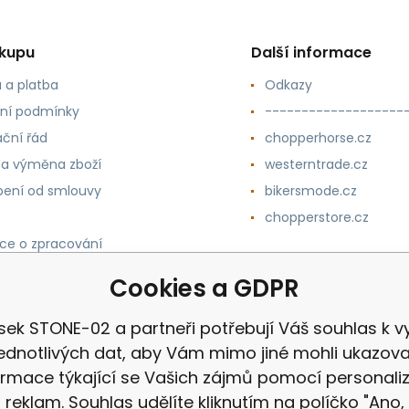
ákupu
Další informace
 a platba
Odkazy
ní podmínky
-------------------
ční řád
chopperhorse.cz
 a výměna zboží
westerntrade.cz
ení od smlouvy
bikersmode.cz
chopperstore.cz
ce o zpracování
h údajů
Cookies a GDPR
ek STONE-02 a partneři potřebují Váš souhlas k vy
jednotlivých dat, aby Vám mimo jiné mohli ukazova
ormace týkající se Vašich zájmů pomocí personali
reklam. Souhlas udělíte kliknutím na políčko "Ano,