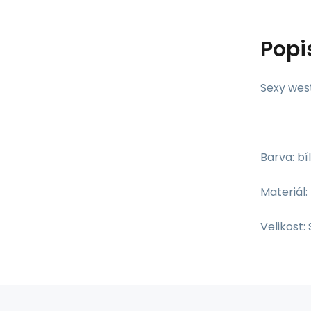
Popi
Sexy wes
Barva: bí
Materiál
Velikost: