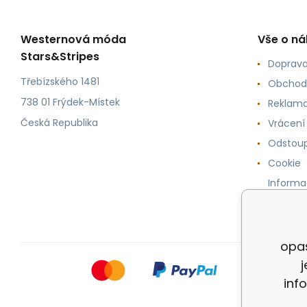
Westernová móda
Vše o n
Stars&Stripes
Doprava
Třebízského 1481
Obchod
738 01 Frýdek-Místek
Reklama
Česká Republika
Vrácení
Odstoup
Cookie
Informa
osobníc
opas
inf