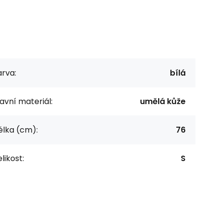
rva:
bílá
avní materiál:
umělá kůže
élka (cm):
76
likost:
S