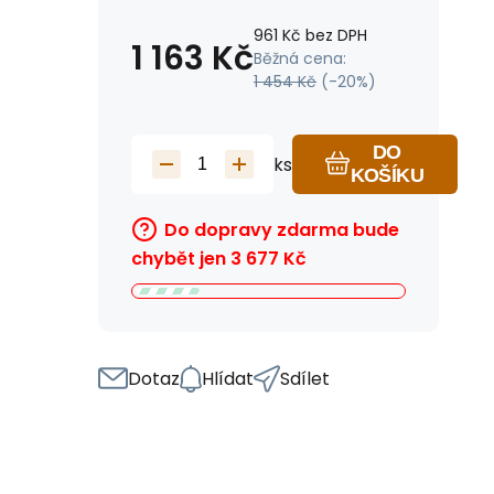
961
Kč
bez DPH
1 163
Kč
Běžná cena:
1 454
Kč
(-
20
%)
DO
ks
KOŠÍKU
Do dopravy zdarma bude
chybět jen
3 677
Kč
Dotaz
Hlídat
Sdílet