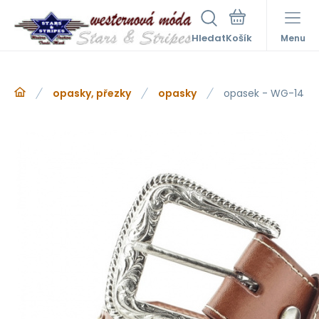
Hledat
Menu
opasky, přezky
opasky
opasek - WG-14