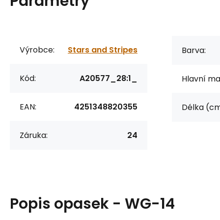
Parametry
Výrobce:
Stars and Stripes
Barva:
Kód:
A20577_28:1_
Hlavní mat
EAN:
4251348820355
Délka (cm
Záruka:
24
Popis
opasek - WG-14