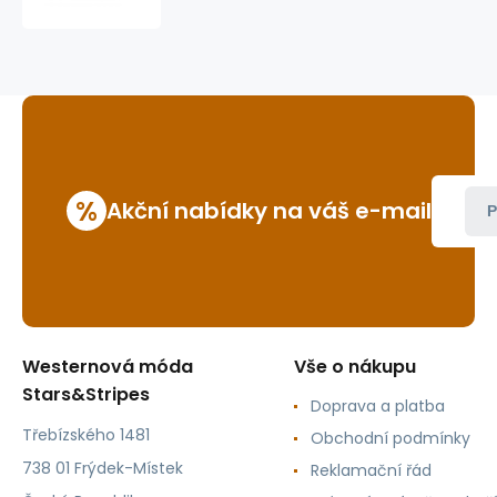
14
%
Akční nabídky na váš e-mail
P
Westernová móda
Vše o nákupu
Stars&Stripes
Doprava a platba
Třebízského 1481
Obchodní podmínky
738 01 Frýdek-Místek
Reklamační řád