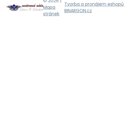
© 2026 |
Tvorba a pronájem eshopů
Mapa
BINARGON.cz
stránek