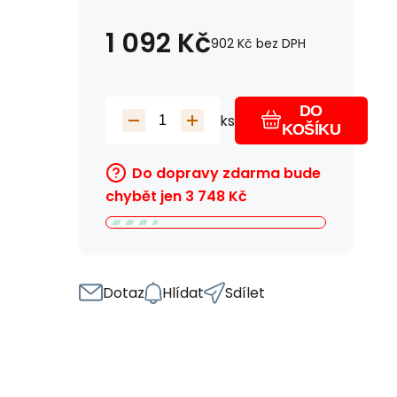
1 092
Kč
902
Kč
bez DPH
DO
ks
KOŠÍKU
Do dopravy zdarma bude
chybět jen
3 748
Kč
Dotaz
Hlídat
Sdílet