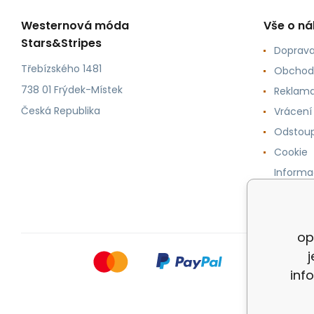
Westernová móda
Vše o n
Stars&Stripes
Doprava
Třebízského 1481
Obchod
738 01 Frýdek-Místek
Reklama
Česká Republika
Vrácení
Odstoup
Cookie
Informa
osobníc
op
inf