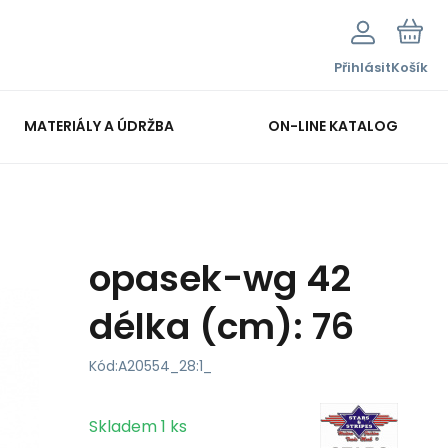
Přihlásit
Košík
MATERIÁLY A ÚDRŽBA
ON-LINE KATALOG
opasek-wg 42
délka (cm): 76
Kód:
A20554_28:1_
Skladem
1
ks