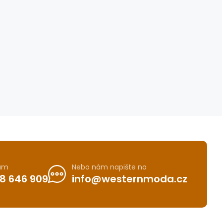
nám
Nebo nám napište na
8 646 909
info@westernmoda.cz