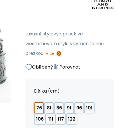
Luxusní stylový opasek ve
westernovém stylu s vyměnitelnou
přezkou.
Více
Oblíbený
Porovnat
Délka (cm):
76
81
86
91
96
101
106
111
117
122