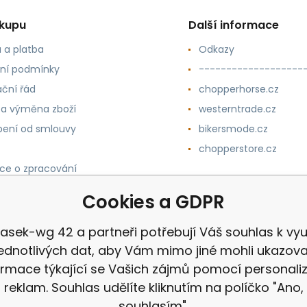
ákupu
Další informace
 a platba
Odkazy
ní podmínky
-------------------
ční řád
chopperhorse.cz
 a výměna zboží
westerntrade.cz
ení od smlouvy
bikersmode.cz
chopperstore.cz
ce o zpracování
h údajů
Cookies a GDPR
asek-wg 42 a partneři potřebují Váš souhlas k využ
jednotlivých dat, aby Vám mimo jiné mohli ukazova
ormace týkající se Vašich zájmů pomocí personali
reklam. Souhlas udělíte kliknutím na políčko "Ano,
souhlasím".