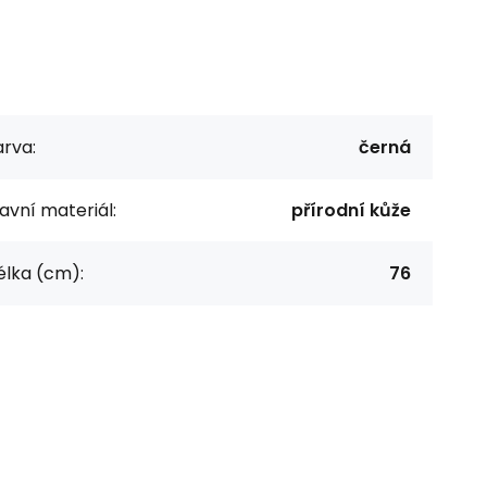
rva:
černá
avní materiál:
přírodní kůže
élka (cm):
76