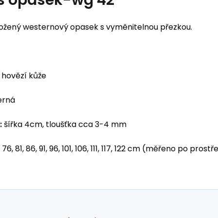
kožený westernový opasek s vyměnitelnou přezkou.
hovězí kůže
erná
:
šířka 4cm, tloušťka cca 3-4 mm
76, 81, 86, 91, 96, 101, 106, 111, 117, 122 cm (měřeno po pros