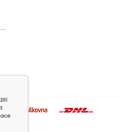
---
ití
t
zace