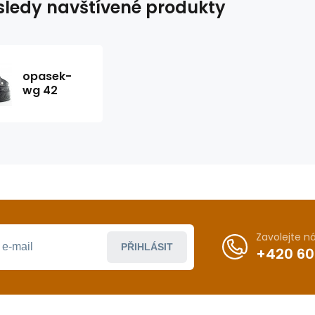
ledy navštívené produkty
opasek-
wg 42
Zavolejte 
PŘIHLÁSIT
+420 60