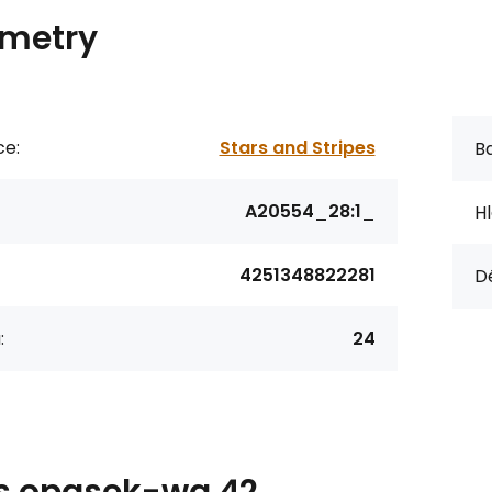
metry
ce:
Stars and Stripes
Ba
A20554_28:1_
Hl
4251348822281
D
:
24
s
opasek-wg 42