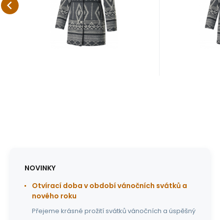
moderního materiálu.
moderního
Oblíbený
Porovnat
NOVINKY
Otvírací doba v období vánočních svátků a
nového roku
Přejeme krásné prožití svátků vánočních a úspěšný