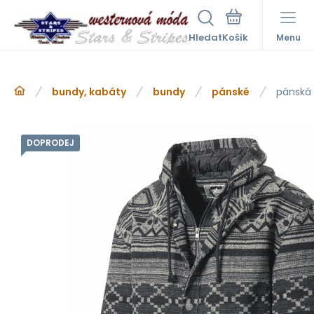
Hledat
Menu
bundy, kabáty
bundy
pánské
pánská
DOPRODEJ