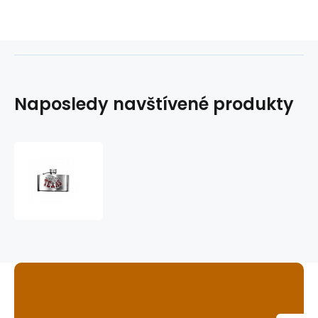
Naposledy navštívené produkty
přezka
na
opasek
GS-
510