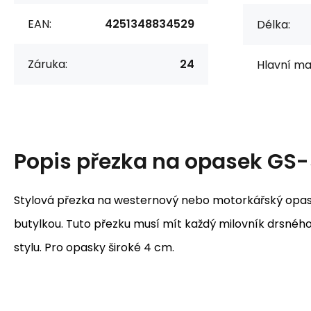
EAN:
4251348834529
Délka:
Záruka:
24
Hlavní mat
Popis
přezka na opasek GS-
Stylová přezka na westernový nebo motorkářský opa
butylkou. Tuto přezku musí mít každý milovník drsné
stylu. Pro opasky široké 4 cm.