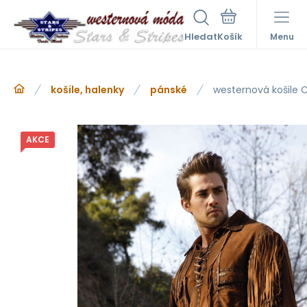
Hledat
Menu
košile, halenky
pánské
westernová košile
AKCE