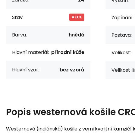
Výstřih:
Stav:
Zapínání:
AKCE
Barva:
hnědá
Postava:
Hlavní materiál:
přírodní kůže
Velikost:
Hlavní vzor:
bez vzorů
Velikost l
Popis
westernová košile CR
Westernová (indiánská) košile z vemi kvalitní kamzičí