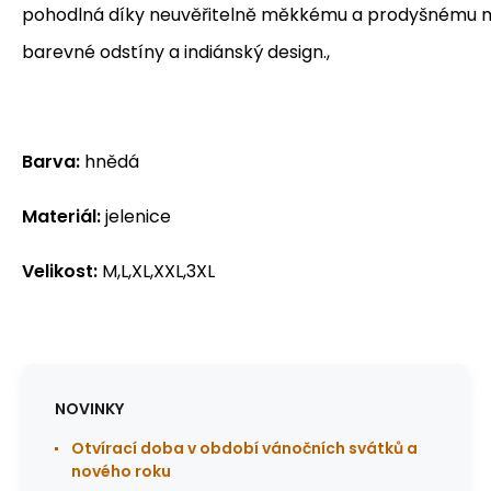
pohodlná díky neuvěřitelně měkkému a prodyšnému ma
barevné odstíny a indiánský design.,
Barva:
hnědá
Materiál:
jelenice
Velikost:
M,L,XL,XXL,3XL
NOVINKY
Otvírací doba v období vánočních svátků a
nového roku