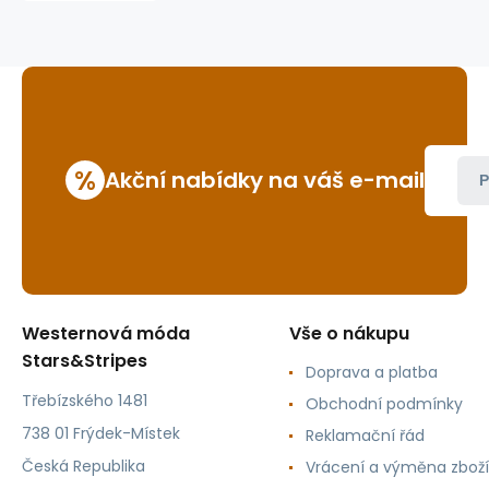
%
Akční nabídky na váš e-mail
P
Westernová móda
Vše o nákupu
Stars&Stripes
Doprava a platba
Třebízského 1481
Obchodní podmínky
738 01 Frýdek-Místek
Reklamační řád
Česká Republika
Vrácení a výměna zboží