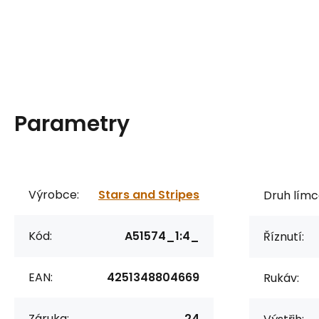
Parametry
Výrobce:
Stars and Stripes
Druh límc
Kód:
A51574_1:4_
Říznutí:
EAN:
4251348804669
Rukáv:
Záruka:
24