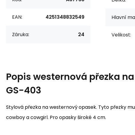
EAN:
4251348832549
Hlavní mat
Záruka:
24
Velikost:
Popis
westernová přezka na
GS-403
Stylová přezka na westernový opasek. Tyto přezky mu
cowboy a cowgirl. Pro opasky široké 4 cm.