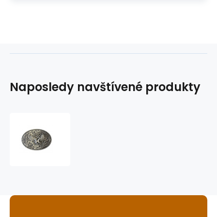
Naposledy navštívené produkty
westernová
přezka
na
opasek
GS-
403