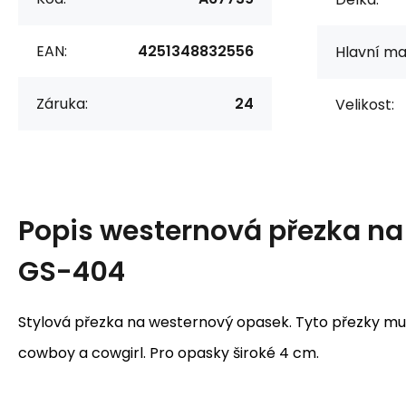
EAN:
4251348832556
Hlavní mat
Záruka:
24
Velikost:
Popis
westernová přezka na
GS-404
Stylová přezka na westernový opasek. Tyto přezky mu
cowboy a cowgirl. Pro opasky široké 4 cm.