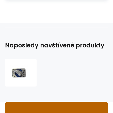
Naposledy navštívené produkty
westernová
přezka
na
opasek
GS-
404