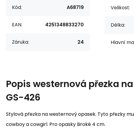
Kód:
A68719
Velikost:
EAN:
4251348833270
Délka:
Záruka:
24
Hlavní mat
Popis
westernová přezka na
GS-426
Stylová přezka na westernový opasek. Tyto přezky mu
cowboy a cowgirl. Pro opasky široké 4 cm.