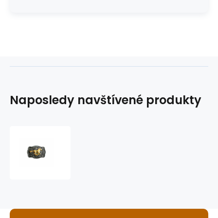
Naposledy navštívené produkty
westernová
přezka
na
opasek
GS-
426