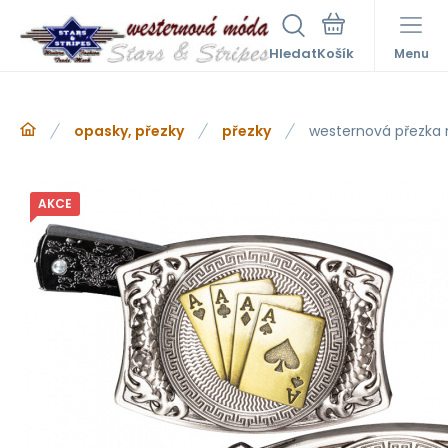
Hledat
Menu
opasky, přezky
přezky
westernová přezka 
AKCE