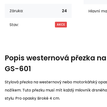
Záruka:
24
Hlavní mat
Stav:
AKCE
Popis
westernová přezka na
GS-601
Stylová přezka na westernový nebo motorkářský opa
nožíkem. Tuto přezku musí mít každý milovník drsné
stylu. Pro opasky široké 4 cm.