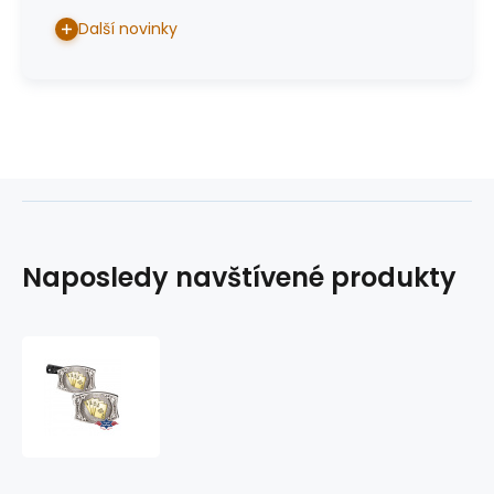
Další novinky
Naposledy navštívené produkty
westernová
přezka
na
opasek
GS-
601