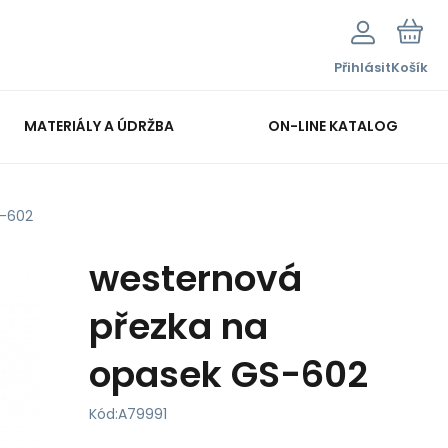
Přihlásit
Košík
MATERIÁLY A ÚDRŽBA
ON-LINE KATALOG
S-602
westernová
přezka na
opasek GS-602
Kód:
A79991