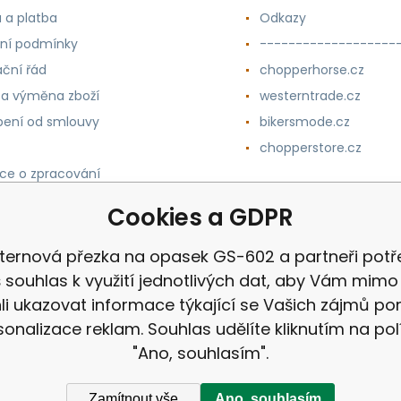
 a platba
Odkazy
ní podmínky
-------------------
ční řád
chopperhorse.cz
 a výměna zboží
westerntrade.cz
ení od smlouvy
bikersmode.cz
chopperstore.cz
ce o zpracování
h údajů
Cookies a GDPR
ternová přezka na opasek GS-602 a partneři potře
 souhlas k využití jednotlivých dat, aby Vám mimo 
i ukazovat informace týkající se Vašich zájmů p
sonalizace reklam. Souhlas udělíte kliknutím na pol
"Ano, souhlasím".
Zamítnout vše
Ano, souhlasím