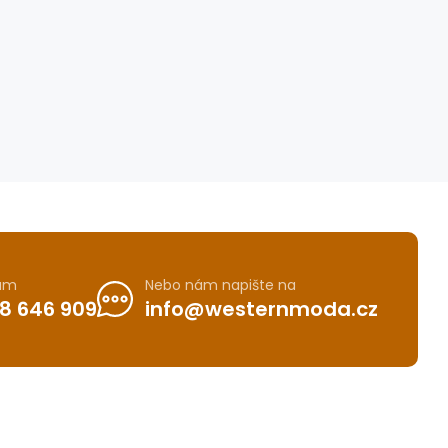
nám
Nebo nám napište na
8 646 909
info@westernmoda.cz