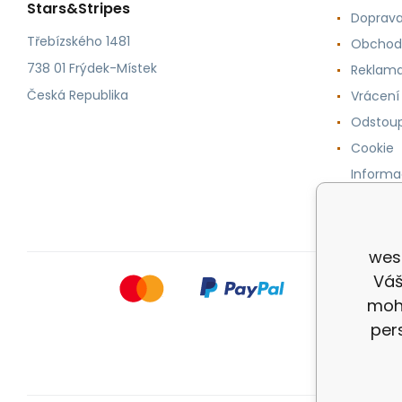
Stars&Stripes
Doprava
Třebízského 1481
Obchod
738 01 Frýdek-Místek
Reklama
Česká Republika
Vrácení
Odstoup
Cookie
Informa
osobníc
wes
Váš
mohl
per