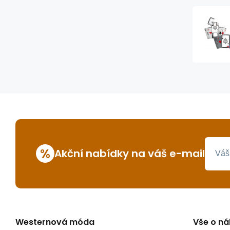
%
Akční nabídky na váš e-mail
Westernová móda
Vše o n