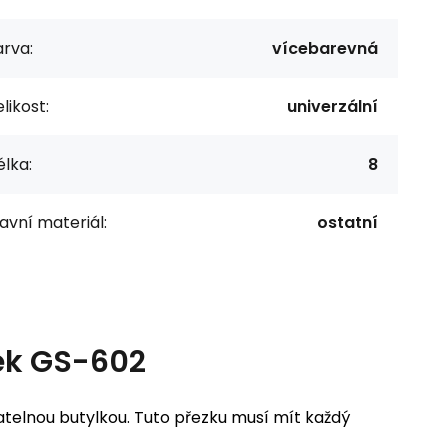
rva:
vícebarevná
likost:
univerzální
lka:
8
avní materiál:
ostatní
ek GS-602
elnou butylkou. Tuto přezku musí mít každý