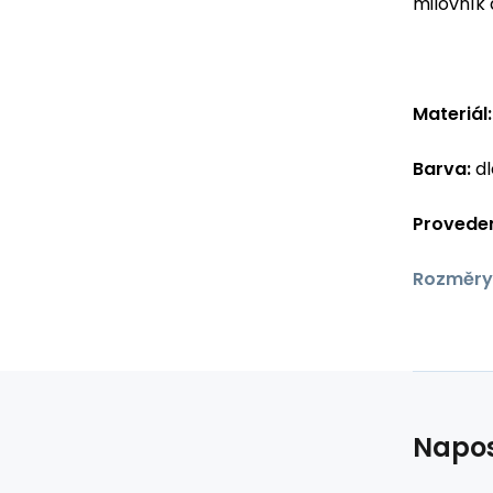
milovník
Materiál:
Barva:
dl
Proveden
Rozměry
Napos