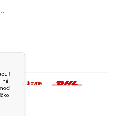
---
bují
jiné
omocí
íčko