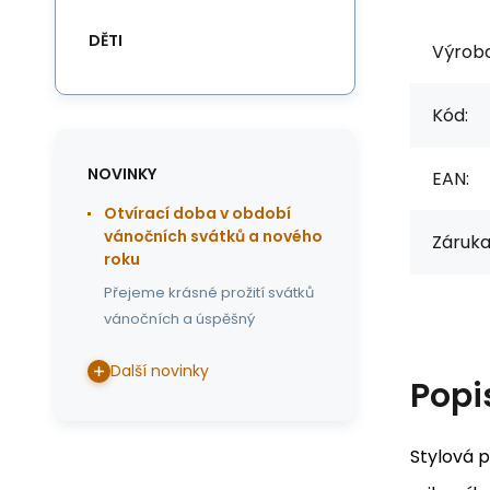
DĚTI
Výrob
Kód:
NOVINKY
EAN:
Otvírací doba v období
vánočních svátků a nového
Záruka
roku
Přejeme krásné prožití svátků
vánočních a úspěšný
Další novinky
Popi
Stylová 