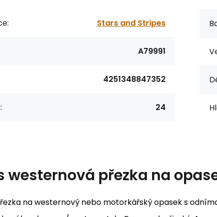
ce:
Stars and Stripes
Ba
A79991
Ve
4251348847352
Dé
:
24
Hl
s
westernová přezka na opas
přezka na westernový nebo motorkářský opasek s odnímat