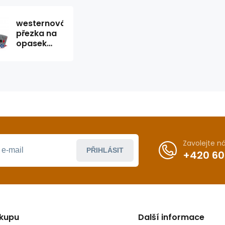
westernová
přezka na
opasek
GS-602
Zavolejte 
PŘIHLÁSIT
+420 60
ákupu
Další informace