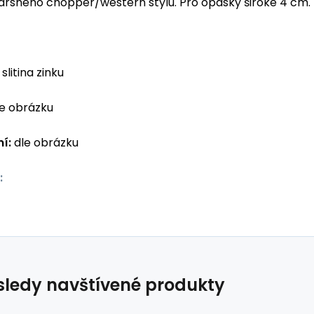
 drsného chopper/western stylu. Pro opasky široké 4 cm.
slitina zinku
e obrázku
í:
dle obrázku
:
ledy navštívené produkty