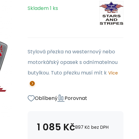
Skladem
1
ks
Stylová přezka na westernový nebo
motorkářský opasek s odnímatelnou
butylkou. Tuto přezku musí mít k
Více
Oblíbený
Porovnat
1 085
Kč
897
Kč
bez DPH