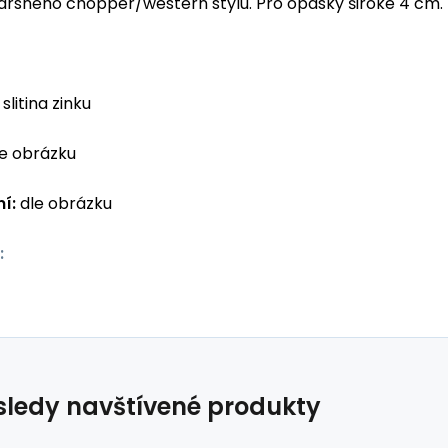
 drsného chopper/western stylu. Pro opasky široké 4 cm.
slitina zinku
e obrázku
í:
dle obrázku
:
ledy navštívené produkty