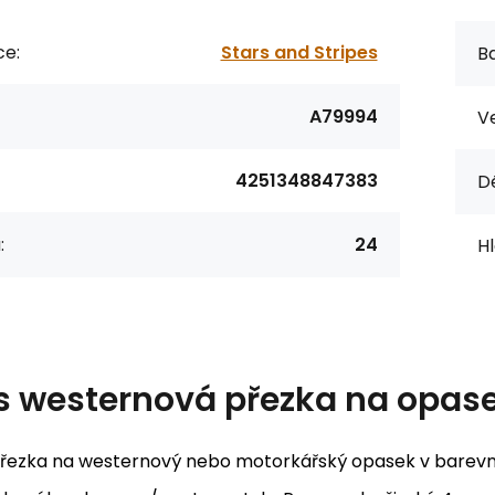
ce:
Stars and Stripes
Ba
A79994
Ve
4251348847383
Dé
:
24
Hl
s
westernová přezka na opas
přezka na westernový nebo motorkářský opasek v barevn