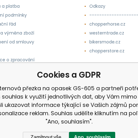
 a platba
Odkazy
ní podmínky
-------------------
ční řád
chopperhorse.cz
 a výměna zboží
westerntrade.cz
ení od smlouvy
bikersmode.cz
chopperstore.cz
ce o zpracování
h údajů
Cookies a GDPR
ternová přezka na opasek GS-605 a partneři potře
 souhlas k využití jednotlivých dat, aby Vám mimo 
i ukazovat informace týkající se Vašich zájmů p
sonalizace reklam. Souhlas udělíte kliknutím na pol
"Ano, souhlasím".
Zamítnout vše
Ano, souhlasím