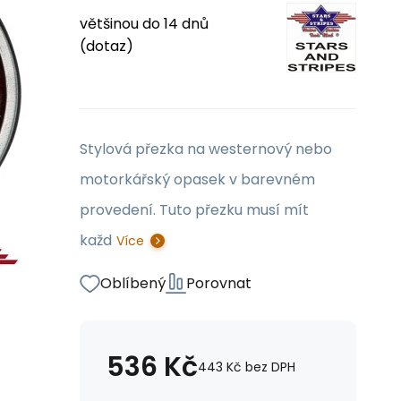
většinou do 14 dnů
(dotaz)
Stylová přezka na westernový nebo
motorkářský opasek v barevném
provedení. Tuto přezku musí mít
každ
Více
Oblíbený
Porovnat
536
Kč
443
Kč
bez DPH