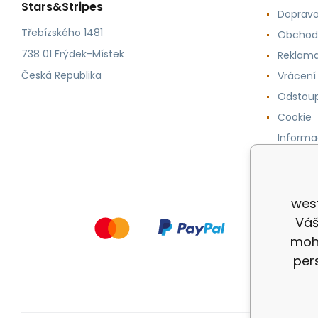
Stars&Stripes
Doprava
Třebízského 1481
Obchod
738 01 Frýdek-Místek
Reklama
Česká Republika
Vrácení
Odstoup
Cookie
Informa
osobníc
wes
Váš
mohl
per