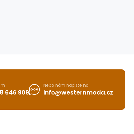
nám
Nebo nám napište na
8 646 909
info@westernmoda.cz