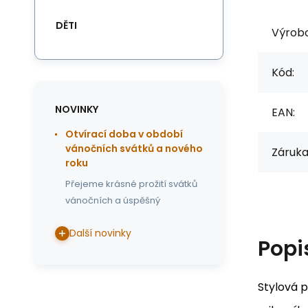
DĚTI
Výrob
Kód:
NOVINKY
EAN:
Otvírací doba v období
vánočních svátků a nového
Záruka
roku
Přejeme krásné prožití svátků
vánočních a úspěšný
Další novinky
Popi
Stylová 