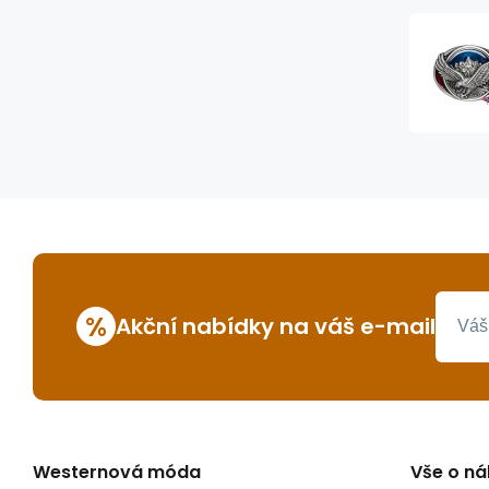
%
Akční nabídky na váš e-mail
Westernová móda
Vše o n