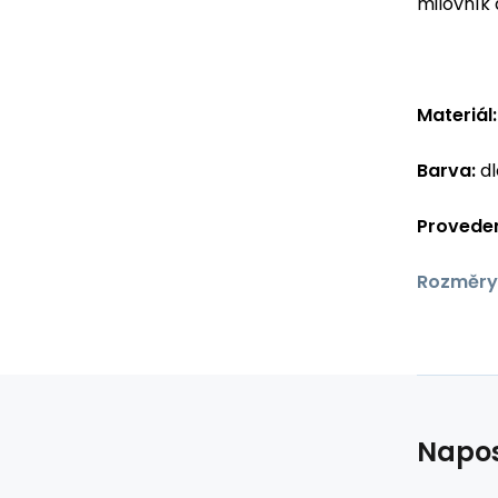
milovník
Materiál:
Barva:
dl
Proveden
Rozměry
Napos