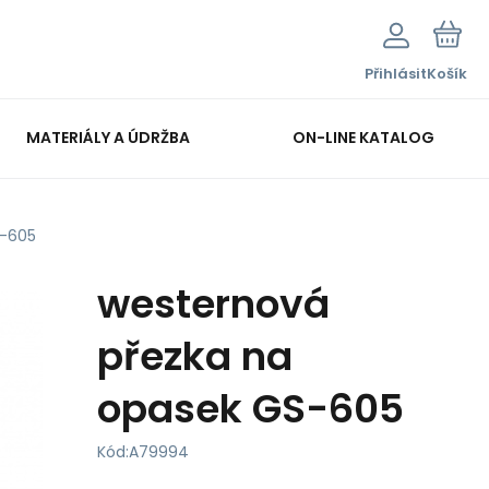
Přihlásit
Košík
MATERIÁLY A ÚDRŽBA
ON-LINE KATALOG
S-605
westernová
přezka na
opasek GS-605
Kód:
A79994