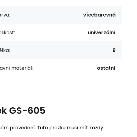
rva:
vícebarevná
likost:
univerzální
lka:
8
avní materiál:
ostatní
ek GS-605
ém provedení. Tuto přezku musí mít každý