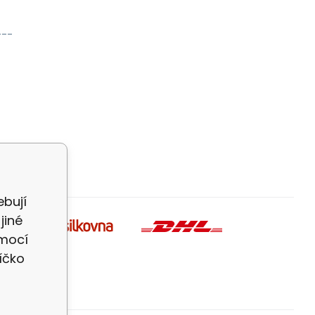
---
bují
jiné
omocí
íčko