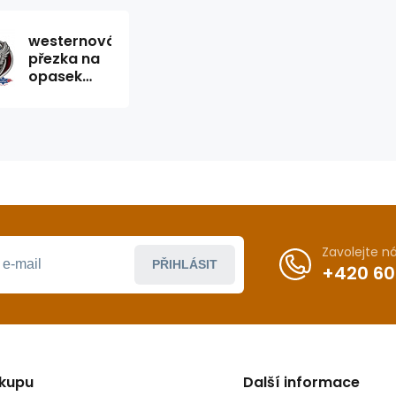
westernová
přezka na
opasek
GS-605
Zavolejte 
PŘIHLÁSIT
+420 60
ákupu
Další informace