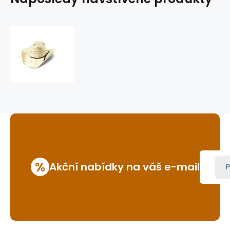
westernový
klobouk
Nash
%
Akční nabídky na váš e-mail
P