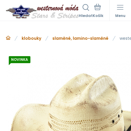
Hledat
Menu
klobouky
slaměné, lamino-slaměné
weste
NOVINKA