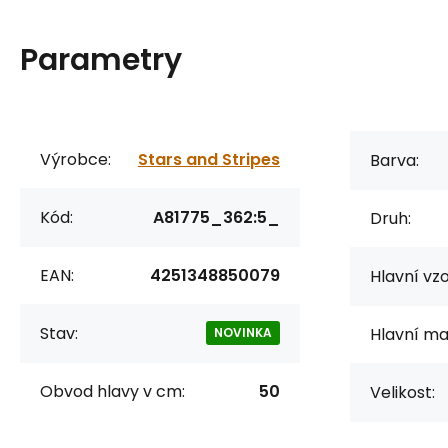
Parametry
Výrobce:
Stars and Stripes
Barva:
Kód:
A81775_362:5_
Druh:
EAN:
4251348850079
Hlavní vzo
Stav:
Hlavní mat
NOVINKA
Obvod hlavy v cm:
50
Velikost: