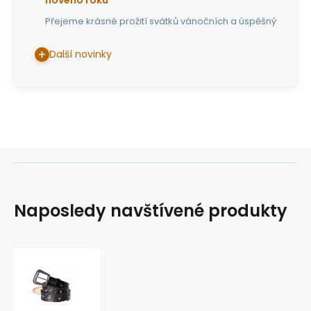
Přejeme krásné prožití svátků vánočních a úspěšný
Další novinky
Naposledy navštívené produkty
westernový
opasek
WG-