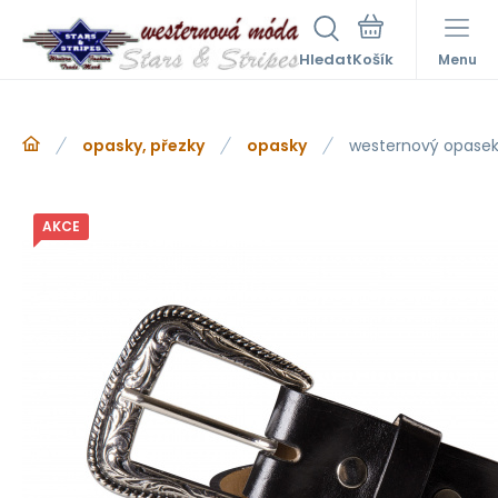
Hledat
Menu
opasky, přezky
opasky
westernový opase
AKCE