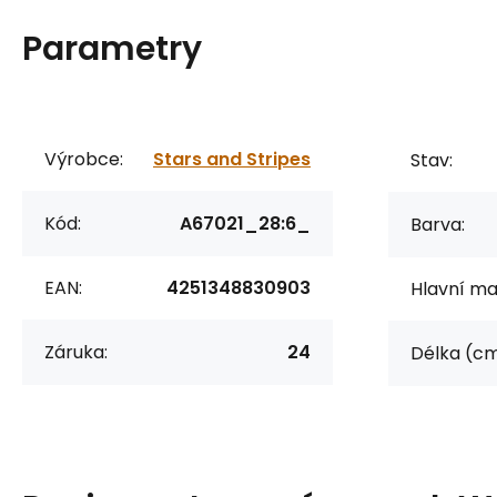
Parametry
Výrobce:
Stars and Stripes
Stav:
Kód:
A67021_28:6_
Barva:
EAN:
4251348830903
Hlavní mat
Záruka:
24
Délka (cm