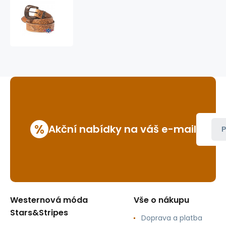
westernový
opasek
WG-
301
%
Akční nabídky na váš e-mail
P
Westernová móda
Vše o nákupu
Stars&Stripes
Doprava a platba