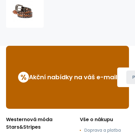
westernový
opasek
WG-
307
%
Akční nabídky na váš e-mail
P
Westernová móda
Vše o nákupu
Stars&Stripes
Doprava a platba