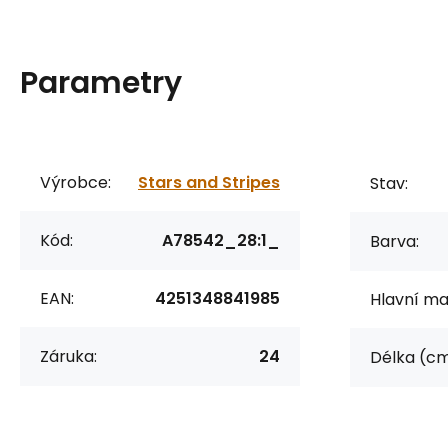
Parametry
Výrobce:
Stars and Stripes
Stav:
Kód:
A78542_28:1_
Barva:
EAN:
4251348841985
Hlavní mat
Záruka:
24
Délka (cm