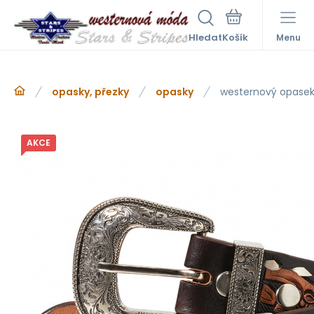
Hledat
Menu
opasky, přezky
opasky
westernový opase
AKCE